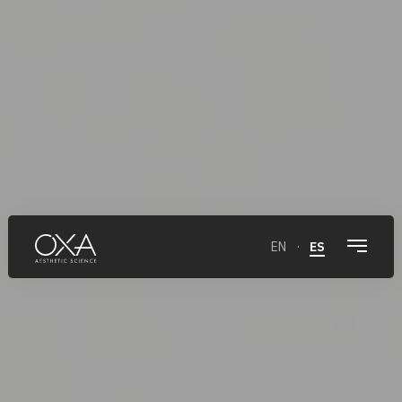
EN
·
ES