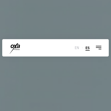
EN
·
ES