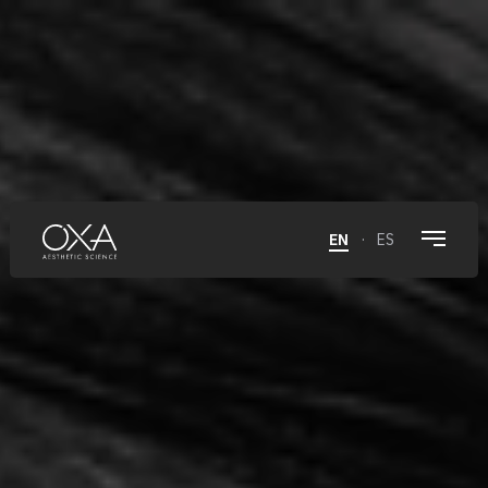
EN
·
ES